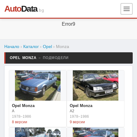
Auto
Data
.bg
Error9
Начало
›
Каталог
›
Opel
›
Monza
OPEL MONZA
– ПОДМОДЕЛИ
Opel Monza
Opel Monza
A
A2
1978–1986
1978–1986
8 версии
9 версии