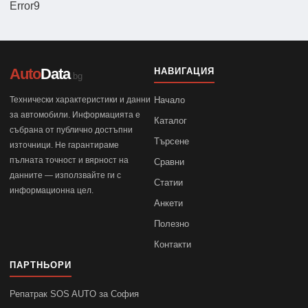
Error9
Auto
Data
НАВИГАЦИЯ
.bg
Технически характеристики и данни
Начало
за автомобили. Информацията е
Каталог
събрана от публично достъпни
Търсене
източници. Не гарантираме
пълната точност и вярност на
Сравни
данните — използвайте ги с
Статии
информационна цел.
Анкети
Полезно
Контакти
ПАРТНЬОРИ
Репатрак SOS AUTO за София