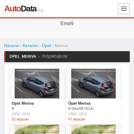
Auto
Data
.bg
Error9
Начало
›
Каталог
›
Opel
›
Meriva
OPEL MERIVA
– ПОДМОДЕЛИ
Opel Meriva
Opel Meriva
B
B (facelift 2014)
2002–2014
2002–2014
52 версии
47 версии