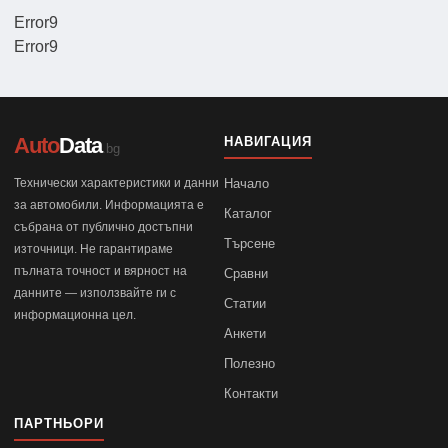
Error9
Error9
Auto
Data
НАВИГАЦИЯ
.bg
Технически характеристики и данни
Начало
за автомобили. Информацията е
Каталог
събрана от публично достъпни
Търсене
източници. Не гарантираме
пълната точност и вярност на
Сравни
данните — използвайте ги с
Статии
информационна цел.
Анкети
Полезно
Контакти
ПАРТНЬОРИ