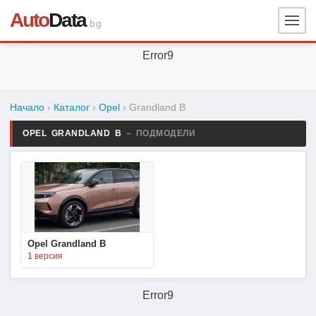
Auto
Data
.bg
Error9
Начало
›
Каталог
›
Opel
›
Grandland B
OPEL GRANDLAND B
– ПОДМОДЕЛИ
Opel Grandland B
1 версия
Error9