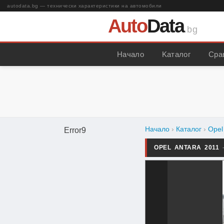
autodata.bg — технически характеристики на автомобили
Auto
Data
.bg
Начало
Kаталог
Сра
Начало
›
Каталог
›
Opel
Error9
OPEL ANTARA 2011