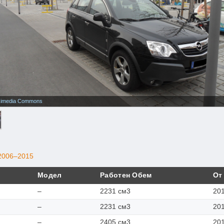
kimedia Commons
2006–2015
Модел
Работен Обем
От
–
2231 см3
20
–
2231 см3
20
–
2405 см3
20