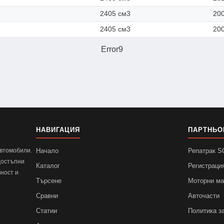
2405 см3
20
2405 см3
20
Error9
НАВИГАЦИЯ
ПАРТНЬО
автомобили.
Начало
Репатрак 
достъпни
Каталог
Регистраци
ност и
Търсене
Моторни м
Сравни
Авточасти
Статии
Политика з