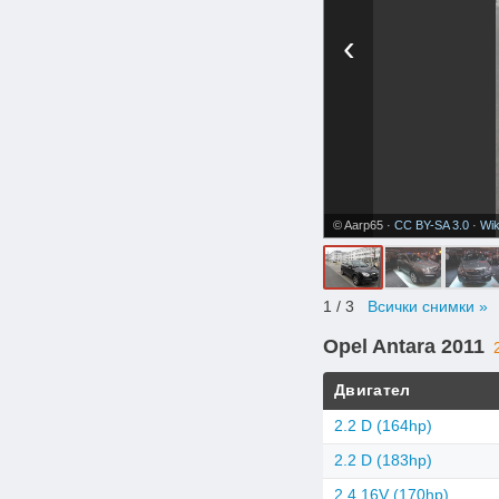
‹
© Aarp65 ·
CC BY-SA 3.0
·
Wi
1
/ 3
Всички снимки »
Opel Antara 2011
Двигател
2.2 D (164hp)
2.2 D (183hp)
2.4 16V (170hp)