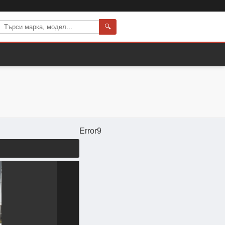
🔍
Error9