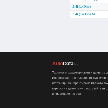
2.4i (140hp)
2.4i (140hp) AT
Auto
Data
.bg
Технически характеристики и данни за 
Информацията е събрана от публично 
източници. Не гарантираме пълната точ
вярност на данните — използвайте ги с
информационна цел.