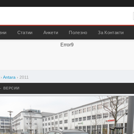
вни
Статии
Анкети
Полезно
За Контакти
Error9
›
Antara
›
2011
– ВЕРСИИ