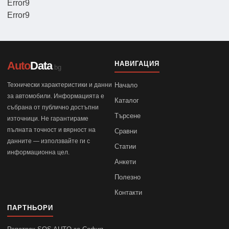
Error9
Error9
Auto
Data
НАВИГАЦИЯ
.bg
Технически характеристики и данни
Начало
за автомобили. Информацията е
Каталог
събрана от публично достъпни
Търсене
източници. Не гарантираме
пълната точност и вярност на
Сравни
данните — използвайте ги с
Статии
информационна цел.
Анкети
Полезно
Контакти
ПАРТНЬОРИ