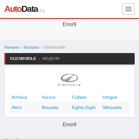
Auto
Data
.bg
Error9
Начало
›
Каталог
›
Oldsmobile
OLDSMOBILE
– МОДЕЛИ
Achieva
Aurora
Cutlass
Intrigue
Alero
Bravada
Eighty-Eight
Silhouette
Error9