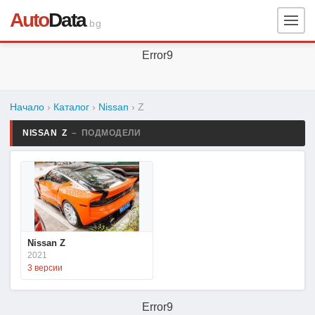
Auto
Data
.bg
Error9
Начало
›
Каталог
›
Nissan
›
Z
NISSAN Z
– ПОДМОДЕЛИ
Nissan Z
2021
3 версии
Error9