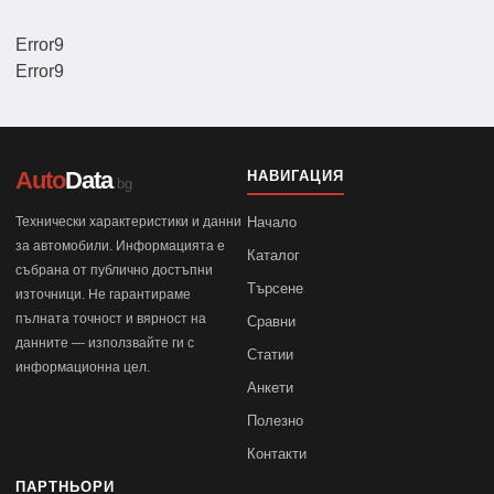
Error9
Error9
Auto
Data
НАВИГАЦИЯ
.bg
Технически характеристики и данни
Начало
за автомобили. Информацията е
Каталог
събрана от публично достъпни
Търсене
източници. Не гарантираме
пълната точност и вярност на
Сравни
данните — използвайте ги с
Статии
информационна цел.
Анкети
Полезно
Контакти
ПАРТНЬОРИ