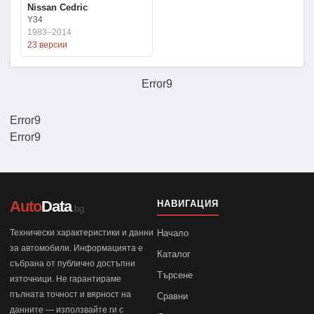
Nissan Cedric
Y34
1983–2014
23 версии
Error9
Error9
Error9
Auto
Data
НАВИГАЦИЯ
.bg
Технически характеристики и данни
Начало
за автомобили. Информацията е
Каталог
събрана от публично достъпни
Търсене
източници. Не гарантираме
пълната точност и вярност на
Сравни
данните — използвайте ги с