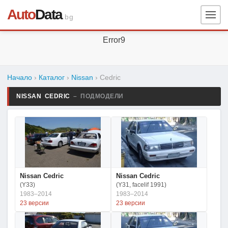
Auto
Data
.bg
Error9
Начало
›
Каталог
›
Nissan
›
Cedric
NISSAN CEDRIC
– ПОДМОДЕЛИ
Nissan Cedric
Nissan Cedric
(Y33)
(Y31, facelif 1991)
1983–2014
1983–2014
23 версии
23 версии