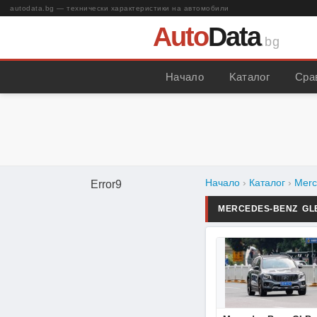
autodata.bg — технически характеристики на автомобили
Auto
Data
.bg
Начало
Kаталог
Сра
Начало
›
Каталог
›
Merc
Error9
MERCEDES-BENZ G