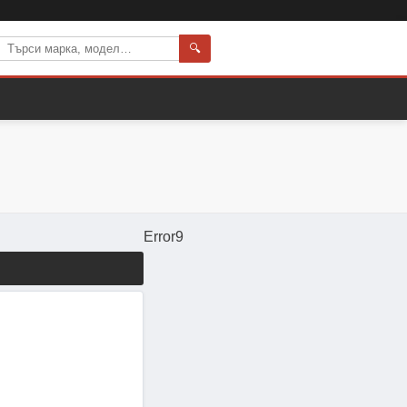
🔍
Error9