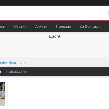
вни
Статии
Анкети
Полезно
За Контакти
Error9
edes-Benz
›
GLB
LB
– ПОДМОДЕЛИ