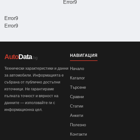
Error9
Error9
Error9
Auto
Data
НАВИГАЦИЯ
.bg
Технически характеристики и данни
Начало
за автомобили. Информацията е
Каталог
събрана от публично достъпни
Търсене
източници. Не гарантираме
пълната точност и вярност на
Сравни
данните — използвайте ги с
Статии
информационна цел.
Анкети
Полезно
Контакти