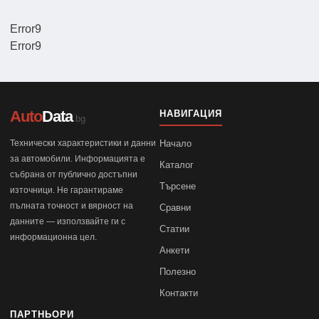
Error9
Error9
Auto
Data
НАВИГАЦИЯ
.bg
Технически характеристики и данни
Начало
за автомобили. Информацията е
Каталог
събрана от публично достъпни
Търсене
източници. Не гарантираме
пълната точност и вярност на
Сравни
данните — използвайте ги с
Статии
информационна цел.
Анкети
Полезно
Контакти
ПАРТНЬОРИ