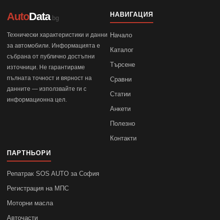
Auto
Data
НАВИГАЦИЯ
.bg
Технически характеристики и данни
Начало
за автомобили. Информацията е
Каталог
събрана от публично достъпни
Търсене
източници. Не гарантираме
пълната точност и вярност на
Сравни
данните — използвайте ги с
Статии
информационна цел.
Анкети
Полезно
Контакти
ПАРТНЬОРИ
Репатрак SOS AUTO за София
Регистрация на МПС
Моторни масла
Авточасти