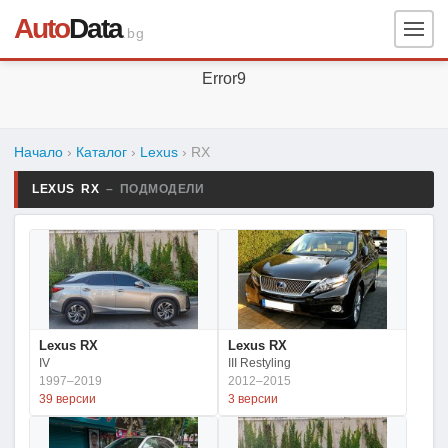
Auto
Data
.bg
Error9
Начало
›
Каталог
›
Lexus
›
RX
LEXUS RX
– ПОДМОДЕЛИ
Lexus RX
Lexus RX
IV
III Restyling
1997–2019
2012–2015
39 версии
3 версии