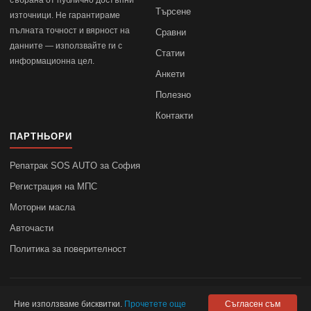
събрана от публично достъпни
Търсене
източници. Не гарантираме
пълната точност и вярност на
Сравни
данните — използвайте ги с
Статии
информационна цел.
Анкети
Полезно
Контакти
ПАРТНЬОРИ
Репатрак SOS AUTO за София
Регистрация на МПС
Моторни масла
Авточасти
Политика за поверителност
© 2010–2026
autodata.bg
—
Поверителност
Ние използваме бисквитки.
Прочетете още
Съгласен съм
autodata.bg не носи отговорност за точността на данните.