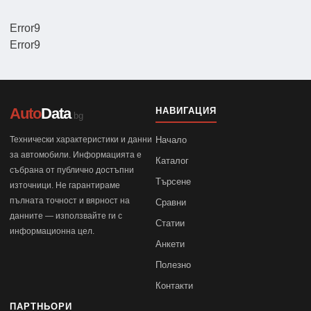
Error9
Error9
Auto
Data
НАВИГАЦИЯ
.bg
Технически характеристики и данни
Начало
за автомобили. Информацията е
Каталог
събрана от публично достъпни
Търсене
източници. Не гарантираме
пълната точност и вярност на
Сравни
данните — използвайте ги с
Статии
информационна цел.
Анкети
Полезно
Контакти
ПАРТНЬОРИ