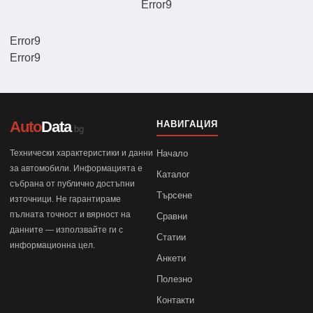
Error9
Error9
Error9
Auto
Data
НАВИГАЦИЯ
.bg
Технически характеристики и данни
Начало
за автомобили. Информацията е
Каталог
събрана от публично достъпни
Търсене
източници. Не гарантираме
пълната точност и вярност на
Сравни
данните — използвайте ги с
Статии
информационна цел.
Анкети
Полезно
Контакти