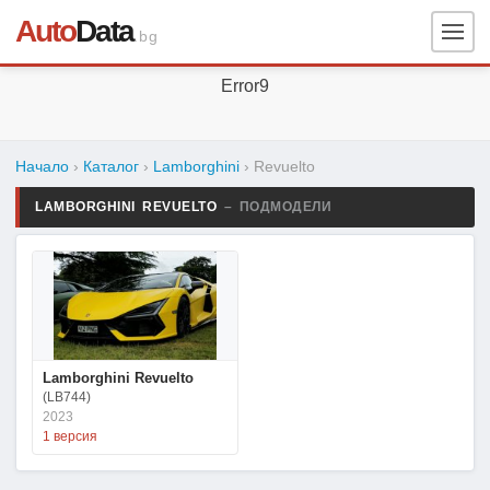
Auto
Data
.bg
Error9
Начало
›
Каталог
›
Lamborghini
›
Revuelto
LAMBORGHINI REVUELTO
– ПОДМОДЕЛИ
Lamborghini Revuelto
(LB744)
2023
1 версия