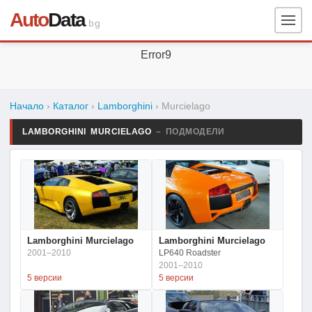
Auto
Data
.bg
Error9
Начало
›
Каталог
›
Lamborghini
›
Murcielago
LAMBORGHINI MURCIELAGO
– ПОДМОДЕЛИ
Lamborghini Murcielago
Lamborghini Murcielago
2001–2010
LP640 Roadster
2001–2010
5 версии
5 версии