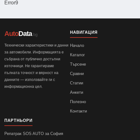
Error9
Auto
Data
НАВИГАЦИЯ
.bg
Технически характеристики и данни
Начало
за автомобили. Информацията е
Каталог
събрана от публично достъпни
Търсене
източници. Не гарантираме
пълната точност и вярност на
Сравни
данните — използвайте ги с
Статии
информационна цел.
Анкети
Полезно
Контакти
ПАРТНЬОРИ
Репатрак SOS AUTO за София