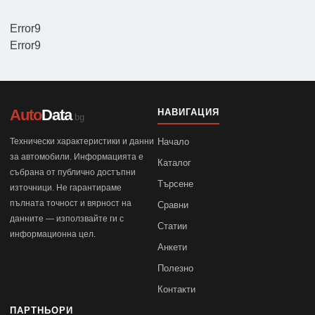
Error9
Error9
Auto
Data
НАВИГАЦИЯ
.bg
Технически характеристики и данни
Начало
за автомобили. Информацията е
Каталог
събрана от публично достъпни
Търсене
източници. Не гарантираме
пълната точност и вярност на
Сравни
данните — използвайте ги с
Статии
информационна цел.
Анкети
Полезно
Контакти
ПАРТНЬОРИ