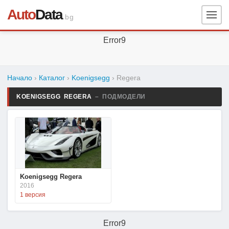
Auto
Data
.bg
Error9
Начало
›
Каталог
›
Koenigsegg
›
Regera
KOENIGSEGG REGERA
– ПОДМОДЕЛИ
Koenigsegg Regera
2016
1 версия
Error9