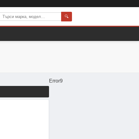
🔍
Error9