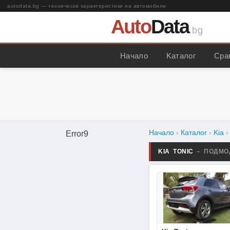
autodata.bg — технически характеристики на автомобили
Auto
Data
.bg
Начало
Kаталог
Сра
Начало
›
Каталог
›
Kia
Error9
KIA TONIC
– ПОДМО