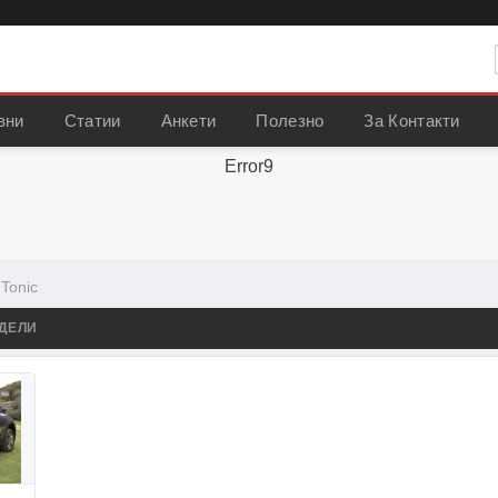
вни
Статии
Анкети
Полезно
За Контакти
Error9
›
Tonic
ДЕЛИ