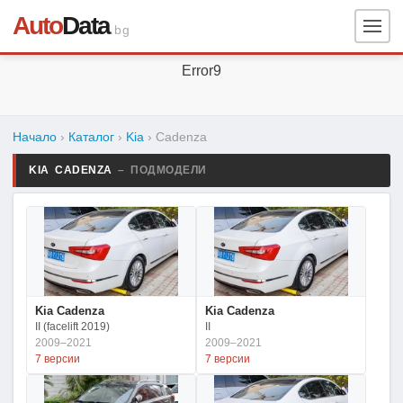
Auto
Data
.bg
Error9
Начало
›
Каталог
›
Kia
›
Cadenza
KIA CADENZA
– ПОДМОДЕЛИ
Kia Cadenza
Kia Cadenza
II (facelift 2019)
II
2009–2021
2009–2021
7 версии
7 версии