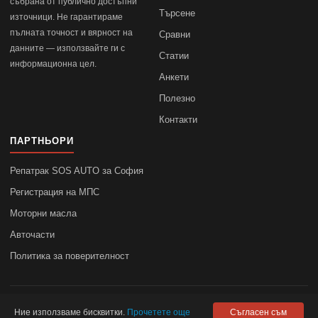
събрана от публично достъпни
Търсене
източници. Не гарантираме
пълната точност и вярност на
Сравни
данните — използвайте ги с
Статии
информационна цел.
Анкети
Полезно
Контакти
ПАРТНЬОРИ
Репатрак SOS AUTO за София
Регистрация на МПС
Моторни масла
Авточасти
Политика за поверителност
© 2010–2026
autodata.bg
—
Поверителност
Ние използваме бисквитки.
Прочетете още
Съгласен съм
autodata.bg не носи отговорност за точността на данните.