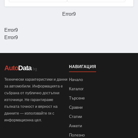
Error9
Error9
Error9
Auto
Data
НАВИГАЦИЯ
.bg
Технически характеристики и данни
Начало
за автомобили. Информацията е
Каталог
събрана от публично достъпни
Търсене
източници. Не гарантираме
пълната точност и вярност на
Сравни
данните — използвайте ги с
Статии
информационна цел.
Анкети
Полезно