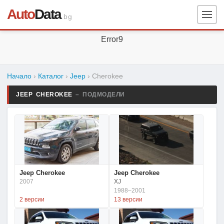
Auto
Data
.bg
Error9
Начало
›
Каталог
›
Jeep
›
Cherokee
JEEP CHEROKEE
– ПОДМОДЕЛИ
Jeep Cherokee
Jeep Cherokee
2007
XJ
1988–2001
2 версии
13 версии