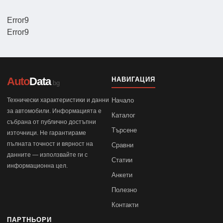
Error9
Error9
Auto
Data
НАВИГАЦИЯ
.bg
Технически характеристики и данни
Начало
за автомобили. Информацията е
Каталог
събрана от публично достъпни
Търсене
източници. Не гарантираме
пълната точност и вярност на
Сравни
данните — използвайте ги с
Статии
информационна цел.
Анкети
Полезно
Контакти
ПАРТНЬОРИ