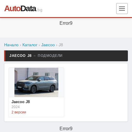
Auto
Data
.bg
Error9
Начало
›
Каталог
›
Jaecoo
›
J8
JAECOO J8
– ПОДМОДЕЛИ
Jaecoo J8
2024
2 версии
Error9