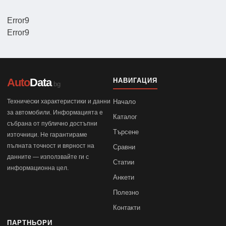
Error9
Error9
Auto
Data
НАВИГАЦИЯ
.bg
Технически характеристики и данни
Начало
за автомобили. Информацията е
Каталог
събрана от публично достъпни
Търсене
източници. Не гарантираме
пълната точност и вярност на
Сравни
данните — използвайте ги с
Статии
информационна цел.
Анкети
Полезно
Контакти
ПАРТНЬОРИ