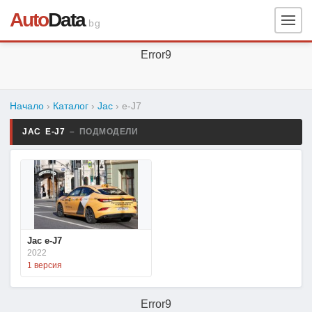
Auto
Data
.bg
Error9
Начало
›
Каталог
›
Jac
›
e-J7
JAC E-J7
– ПОДМОДЕЛИ
Jac e-J7
2022
1 версия
Error9