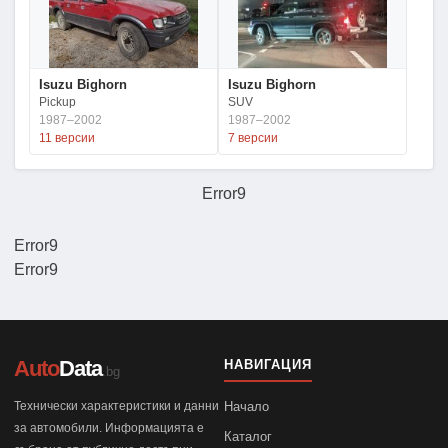
Isuzu Bighorn
Isuzu Bighorn
Pickup
SUV
1987–2002
1987–2002
11 версии
7 версии
Error9
Error9
Error9
Auto
Data
НАВИГАЦИЯ
.bg
Технически характеристики и данни
Начало
за автомобили. Информацията е
Каталог