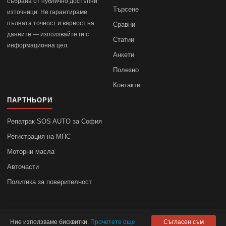
събрана от публично достъпни
Търсене
източници. Не гарантираме
пълната точност и вярност на
Сравни
данните — използвайте ги с
Статии
информационна цел.
Анкети
Полезно
Контакти
ПАРТНЬОРИ
Репатрак SOS AUTO за София
Регистрация на МПС
Моторни масла
Авточасти
Политика за поверителност
© 2010–2026
autodata.bg
—
Поверителност
Ние използваме бисквитки.
Прочетете още
Съгласен съм
autodata.bg не носи отговорност за точността на данните.