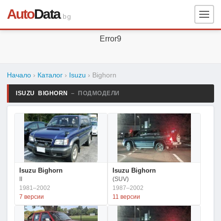
Auto
Data
.bg
Error9
Начало
›
Каталог
›
Isuzu
›
Bighorn
ISUZU BIGHORN
– ПОДМОДЕЛИ
Isuzu Bighorn
Isuzu Bighorn
II
(SUV)
1981–2002
1987–2002
7 версии
11 версии