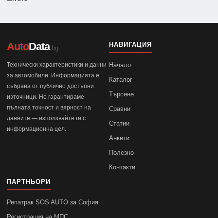
Auto
Data
НАВИГАЦИЯ
.bg
Технически характеристики и данни
Начало
за автомобили. Информацията е
Каталог
събрана от публично достъпни
Търсене
източници. Не гарантираме
пълната точност и вярност на
Сравни
данните — използвайте ги с
Статии
информационна цел.
Анкети
Полезно
Контакти
ПАРТНЬОРИ
Репатрак SOS AUTO за София
Регистрация на МПС