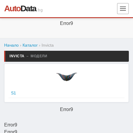
Auto
Data
.bg
Error9
Начало
›
Каталог
›
Invicta
INVICTA
– МОДЕЛИ
S1
Error9
Error9
Error9