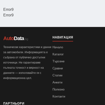
Error9
Error9
Auto
Data
НАВИГАЦИЯ
.bg
Технически характеристики и данни
Начало
за автомобили. Информацията е
Каталог
събрана от публично достъпни
Търсене
източници. Не гарантираме
пълната точност и вярност на
Сравни
данните — използвайте ги с
Статии
информационна цел.
Анкети
Полезно
Контакти
ПАРТНЬОРИ