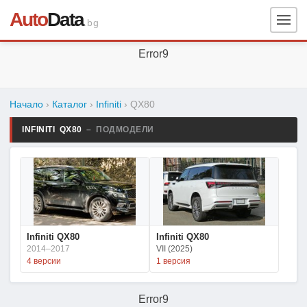
Auto
Data
.bg
Error9
Начало
›
Каталог
›
Infiniti
›
QX80
INFINITI QX80
– ПОДМОДЕЛИ
Infiniti QX80
Infiniti QX80
2014–2017
VII (2025)
4 версии
1 версия
Error9