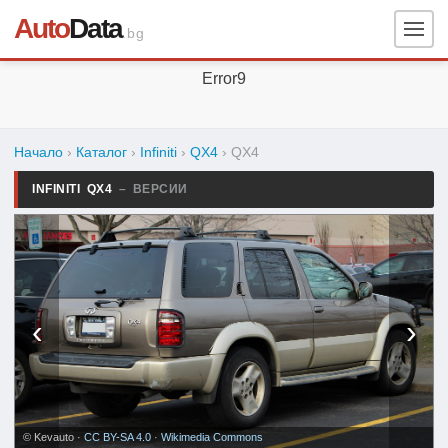
Auto
Data
.bg
Error9
Начало
›
Каталог
›
Infiniti
›
QX4
›
QX4
INFINITI QX4
– ВЕРСИИ
‹
›
© Kevauto ·
CC BY-SA 4.0
·
Wikimedia Commons