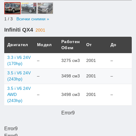
1
/ 3
Всички снимки »
Infiniti QX4
2001
Работен
Двигател
Модел
От
До
Обем
3.3 i V6 24V
–
3275 см3
2001
–
(170hp)
3.5 i V6 24V
–
3498 см3
2001
–
(243hp)
3.5 i V6 24V
AWD
–
3498 см3
2001
–
(243hp)
Error9
Error9
Error9