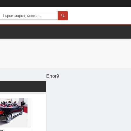
🔍
Error9