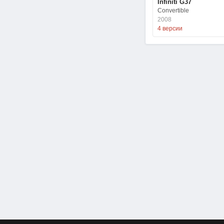
Infiniti G37
Convertible
2008
4 версии