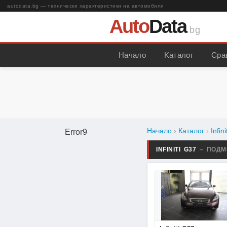
autodata.bg — технически характеристики на автомобили
Auto
Data
.bg
Начало
Kаталог
Сра
Начало
›
Каталог
›
Infini
Error9
INFINITI G37
– ПОДМ