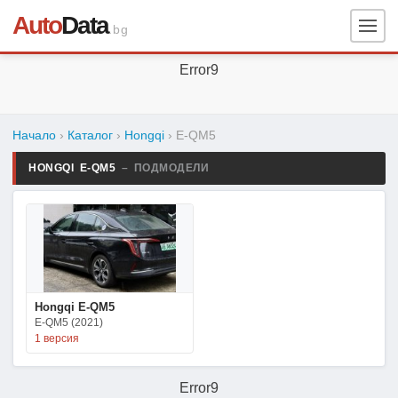
Auto
Data
.bg
Error9
Начало
›
Каталог
›
Hongqi
›
E-QM5
HONGQI E-QM5
– ПОДМОДЕЛИ
Hongqi E-QM5
E-QM5 (2021)
1 версия
Error9