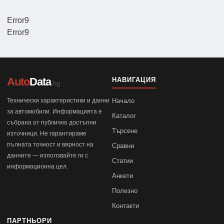
Error9
Error9
Auto
Data
НАВИГАЦИЯ
.bg
Технически характеристики и данни
Начало
за автомобили. Информацията е
Каталог
събрана от публично достъпни
Търсене
източници. Не гарантираме
пълната точност и вярност на
Сравни
данните — използвайте ги с
Статии
информационна цел.
Анкети
Полезно
Контакти
ПАРТНЬОРИ