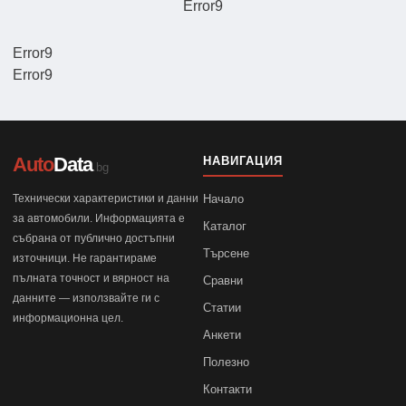
Error9
Error9
Error9
Auto
Data
НАВИГАЦИЯ
.bg
Технически характеристики и данни
Начало
за автомобили. Информацията е
Каталог
събрана от публично достъпни
Търсене
източници. Не гарантираме
пълната точност и вярност на
Сравни
данните — използвайте ги с
Статии
информационна цел.
Анкети
Полезно
Контакти