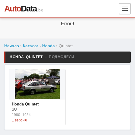
Auto
Data
.bg
Error9
Начало
›
Каталог
›
Honda
›
Quintet
HONDA QUINTET
– ПОДМОДЕЛИ
Honda Quintet
SU
1980–1984
1 версия