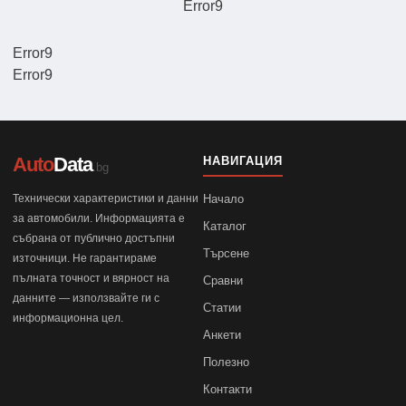
Error9
Error9
Error9
Auto
Data
НАВИГАЦИЯ
.bg
Технически характеристики и данни
Начало
за автомобили. Информацията е
Каталог
събрана от публично достъпни
Търсене
източници. Не гарантираме
пълната точност и вярност на
Сравни
данните — използвайте ги с
Статии
информационна цел.
Анкети
Полезно
Контакти