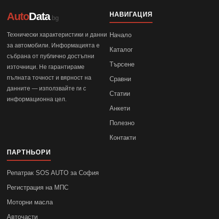
Auto
Data
НАВИГАЦИЯ
.bg
Технически характеристики и данни
Начало
за автомобили. Информацията е
Каталог
събрана от публично достъпни
Търсене
източници. Не гарантираме
пълната точност и вярност на
Сравни
данните — използвайте ги с
Статии
информационна цел.
Анкети
Полезно
Контакти
ПАРТНЬОРИ
Репатрак SOS AUTO за София
Регистрация на МПС
Моторни масла
Авточасти