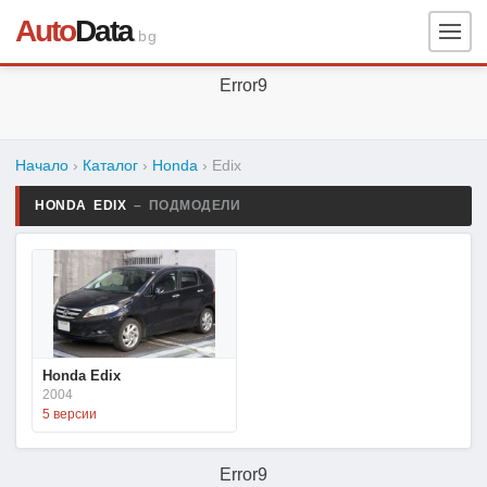
Auto
Data
.bg
Error9
Начало
›
Каталог
›
Honda
›
Edix
HONDA EDIX
– ПОДМОДЕЛИ
Honda Edix
2004
5 версии
Error9