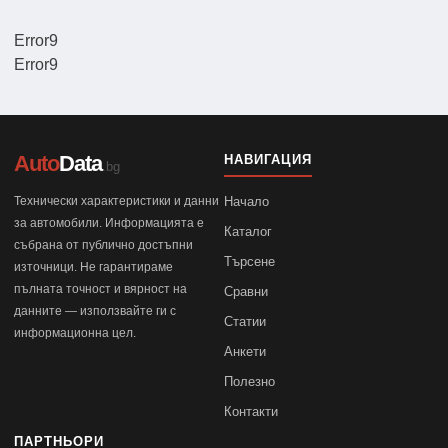
Error9
Error9
Auto
Data
НАВИГАЦИЯ
.bg
Технически характеристики и данни
Начало
за автомобили. Информацията е
Каталог
събрана от публично достъпни
Търсене
източници. Не гарантираме
пълната точност и вярност на
Сравни
данните — използвайте ги с
Статии
информационна цел.
Анкети
Полезно
Контакти
ПАРТНЬОРИ