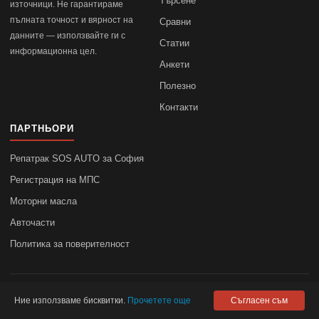
Търсене
източници. Не гарантираме
пълната точност и вярност на
Сравни
данните — използвайте ги с
Статии
информационна цел.
Анкети
Полезно
Контакти
ПАРТНЬОРИ
Репатрак SOS AUTO за София
Регистрация на МПС
Моторни масла
Авточасти
Политика за поверителност
© 2010–2026
autodata.bg
—
Поверителност
Ние използваме бисквитки.
Прочетете още
Съгласен съм
autodata.bg не носи отговорност за точността на данните.