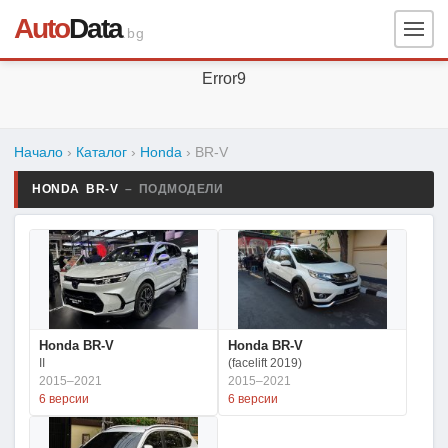
Auto
Data
.bg
Error9
Начало
›
Каталог
›
Honda
›
BR-V
HONDA BR-V
– ПОДМОДЕЛИ
Honda BR-V
Honda BR-V
II
(facelift 2019)
2015–2021
2015–2021
6 версии
6 версии