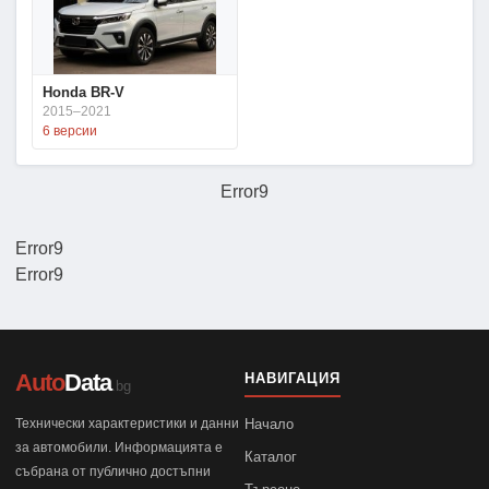
Honda BR-V
2015–2021
6 версии
Error9
Error9
Error9
Auto
Data
НАВИГАЦИЯ
.bg
Технически характеристики и данни
Начало
за автомобили. Информацията е
Каталог
събрана от публично достъпни