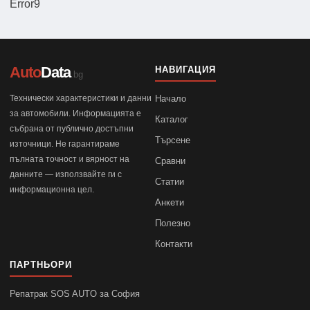
Error9
Auto
Data
НАВИГАЦИЯ
.bg
Технически характеристики и данни
Начало
за автомобили. Информацията е
Каталог
събрана от публично достъпни
Търсене
източници. Не гарантираме
пълната точност и вярност на
Сравни
данните — използвайте ги с
Статии
информационна цел.
Анкети
Полезно
Контакти
ПАРТНЬОРИ
Репатрак SOS AUTO за София