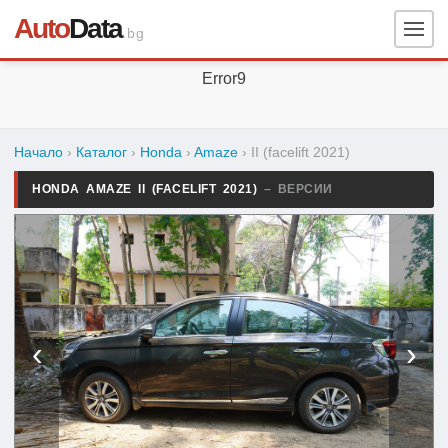
Auto
Data
.bg
Error9
Начало
›
Каталог
›
Honda
›
Amaze
›
II (facelift 2021)
HONDA AMAZE II (FACELIFT 2021)
– ВЕРСИИ
‹
›