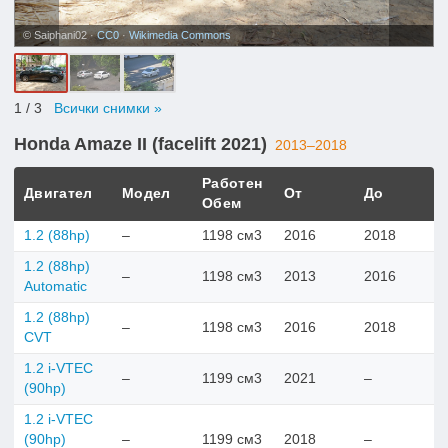
© Saiphani02 ·
CC0
·
Wikimedia Commons
1
/ 3
Всички снимки »
Honda Amaze II (facelift 2021)
2013–2018
Работен
Двигател
Модел
От
До
Обем
1.2 (88hp)
–
1198 см3
2016
2018
1.2 (88hp)
–
1198 см3
2013
2016
Automatic
1.2 (88hp)
–
1198 см3
2016
2018
CVT
1.2 i-VTEC
–
1199 см3
2021
–
(90hp)
1.2 i-VTEC
(90hp)
–
1199 см3
2018
–