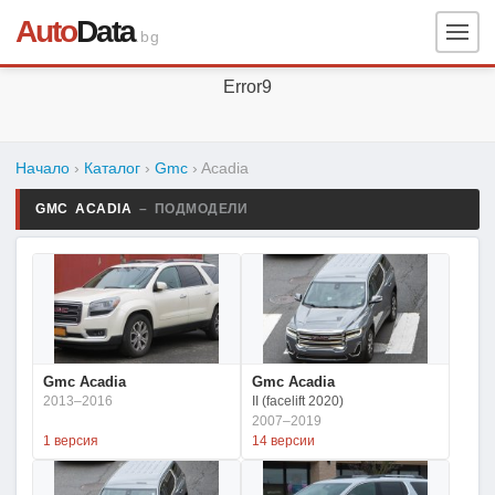
Auto
Data
.bg
Error9
Начало
›
Каталог
›
Gmc
›
Acadia
GMC ACADIA
– ПОДМОДЕЛИ
Gmc Acadia
Gmc Acadia
2013–2016
II (facelift 2020)
2007–2019
1 версия
14 версии