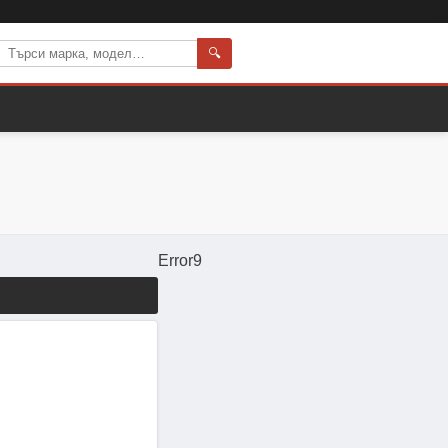
🔍
Error9