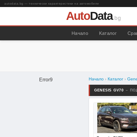
autodata.bg — технически характеристики на автомобили
Auto
Data
.bg
Начало
Kаталог
Сра
Начало
›
Каталог
›
Gene
Error9
GENESIS GV70
– ПО