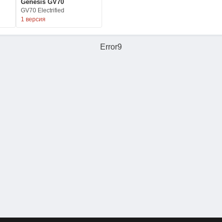
Genesis GV70
GV70 Electrified
1 версия
Error9