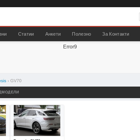
вни
Статии
Анкети
Полезно
За Контакти
Error9
sis
›
GV70
ДМОДЕЛИ