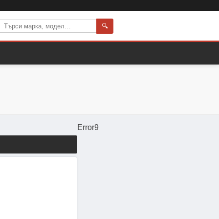
🔍
Error9