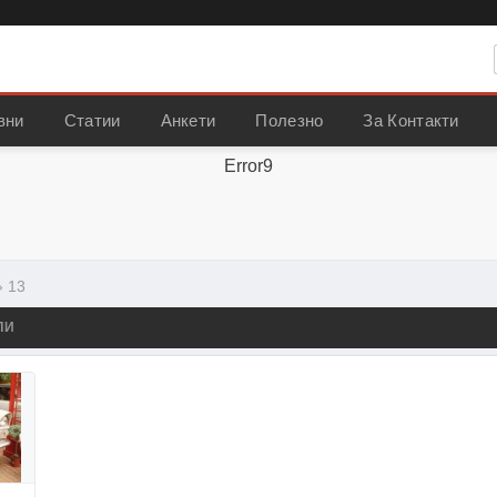
вни
Статии
Анкети
Полезно
За Контакти
Error9
›
13
ЛИ