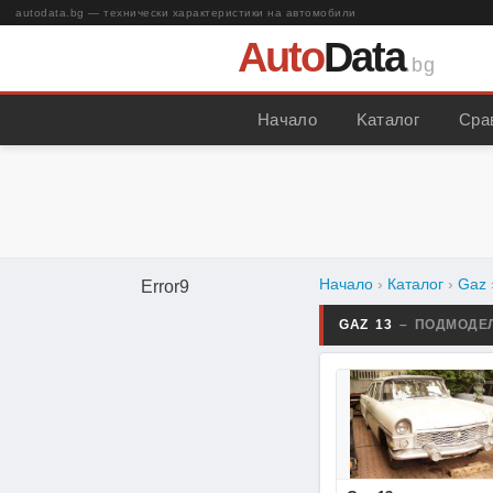
autodata.bg — технически характеристики на автомобили
Auto
Data
.bg
Начало
Kаталог
Сра
Начало
›
Каталог
›
Gaz
Error9
GAZ 13
– ПОДМОДЕ