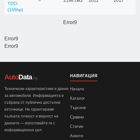
–
2198 см3
2012
2017
TDCi
(155hp)
Error9
Error9
Error9
Auto
Data
НАВИГАЦИЯ
.bg
Технически характеристики и данни
Начало
за автомобили. Информацията е
Каталог
събрана от публично достъпни
Търсене
източници. Не гарантираме
пълната точност и вярност на
Сравни
данните — използвайте ги с
Статии
информационна цел.
Анкети