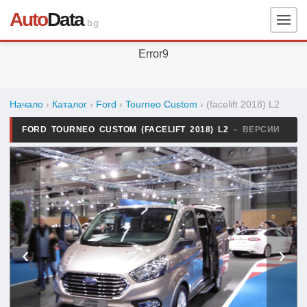
Auto
Data
.bg
Error9
Начало
›
Каталог
›
Ford
›
Tourneo Custom
›
(facelift 2018) L2
FORD TOURNEO CUSTOM (FACELIFT 2018) L2
– ВЕРСИИ
‹
›