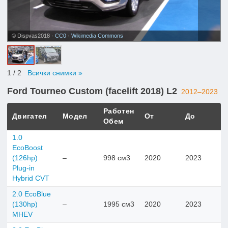
© Dispvas2018 ·
CC0
·
Wikimedia Commons
1
/ 2
Всички снимки »
Ford Tourneo Custom (facelift 2018) L2
2012–2023
Работен
Двигател
Модел
От
До
Обем
1.0
EcoBoost
(126hp)
–
998 см3
2020
2023
Plug-in
Hybrid CVT
2.0 EcoBlue
(130hp)
–
1995 см3
2020
2023
MHEV