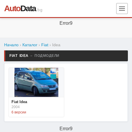
Auto
Data
.bg
Error9
Начало
›
Каталог
›
Fiat
›
Idea
FIAT IDEA
– ПОДМОДЕЛИ
Fiat Idea
2004
6 версии
Error9