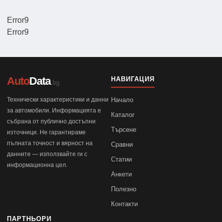
Error9
Error9
Auto
Data
НАВИГАЦИЯ
.bg
Технически характеристики и данни
Начало
за автомобили. Информацията е
Каталог
събрана от публично достъпни
Търсене
източници. Не гарантираме
пълната точност и вярност на
Сравни
данните — използвайте ги с
Статии
информационна цел.
Анкети
Полезно
Контакти
ПАРТНЬОРИ