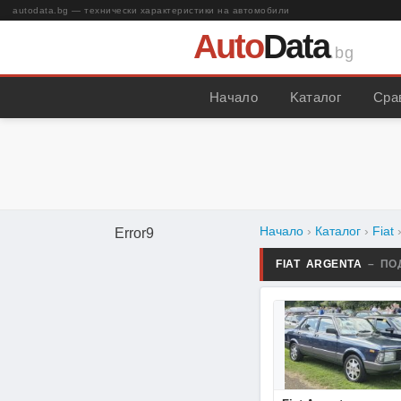
autodata.bg — технически характеристики на автомобили
Auto
Data
.bg
Начало
Kаталог
Сра
Начало
›
Каталог
›
Fiat
Error9
FIAT ARGENTA
– ПО