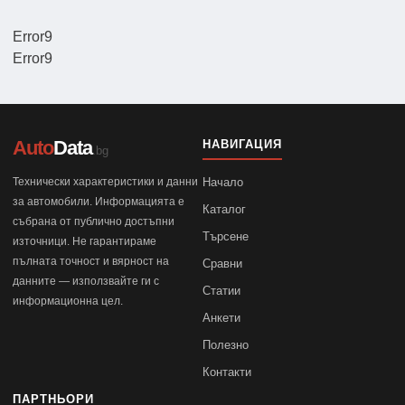
Error9
Error9
Auto
Data
НАВИГАЦИЯ
.bg
Технически характеристики и данни
Начало
за автомобили. Информацията е
Каталог
събрана от публично достъпни
Търсене
източници. Не гарантираме
пълната точност и вярност на
Сравни
данните — използвайте ги с
Статии
информационна цел.
Анкети
Полезно
Контакти
ПАРТНЬОРИ