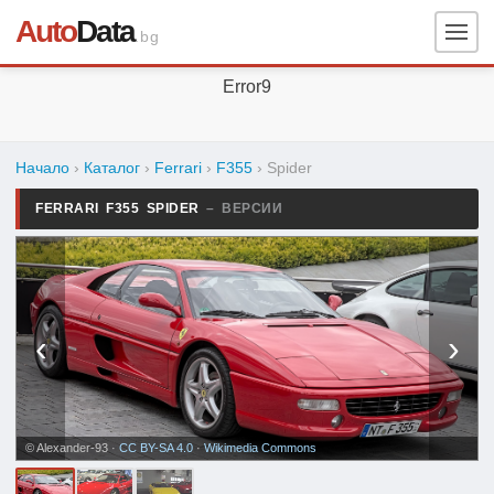
Auto
Data
.bg
Error9
Начало
›
Каталог
›
Ferrari
›
F355
›
Spider
FERRARI F355 SPIDER
– ВЕРСИИ
‹
›
© Alexander-93 ·
CC BY-SA 4.0
·
Wikimedia Commons