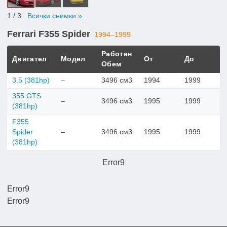
1
/ 3
Всички снимки »
Ferrari F355 Spider
1994–1999
Работен
Двигател
Модел
От
До
Обем
3.5 (381hp)
–
3496 см3
1994
1999
355 GTS
–
3496 см3
1995
1999
(381hp)
F355
Spider
–
3496 см3
1995
1999
(381hp)
Error9
Error9
Error9