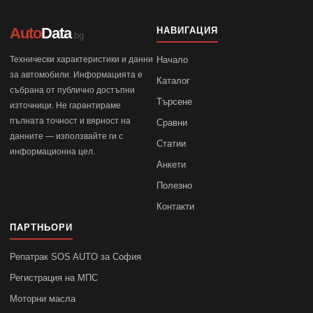
Auto
Data
НАВИГАЦИЯ
.bg
Технически характеристики и данни
Начало
за автомобили. Информацията е
Каталог
събрана от публично достъпни
Търсене
източници. Не гарантираме
пълната точност и вярност на
Сравни
данните — използвайте ги с
Статии
информационна цел.
Анкети
Полезно
Контакти
ПАРТНЬОРИ
Репатрак SOS AUTO за София
Регистрация на МПС
Моторни масла