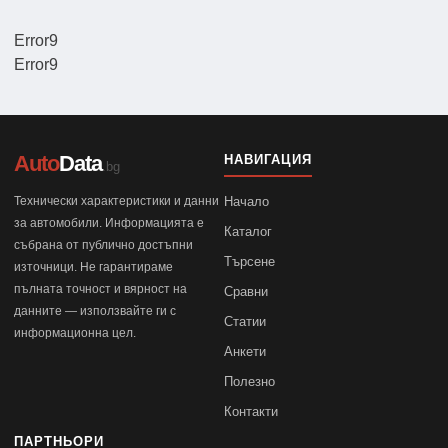
Error9
Error9
Auto
Data
НАВИГАЦИЯ
.bg
Технически характеристики и данни
Начало
за автомобили. Информацията е
Каталог
събрана от публично достъпни
Търсене
източници. Не гарантираме
пълната точност и вярност на
Сравни
данните — използвайте ги с
Статии
информационна цел.
Анкети
Полезно
Контакти
ПАРТНЬОРИ