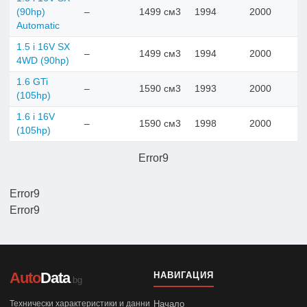
(90hp)
–
1499 см3
1994
2000
Automatic
1.5 i 16V SX
–
1499 см3
1994
2000
4WD (90hp)
1.6 GTi
–
1590 см3
1993
2000
(105hp)
1.6 i 16V
–
1590 см3
1998
2000
(105hp)
Error9
Error9
Error9
Auto
Data
НАВИГАЦИЯ
.bg
Технически характеристики и данни
Начало