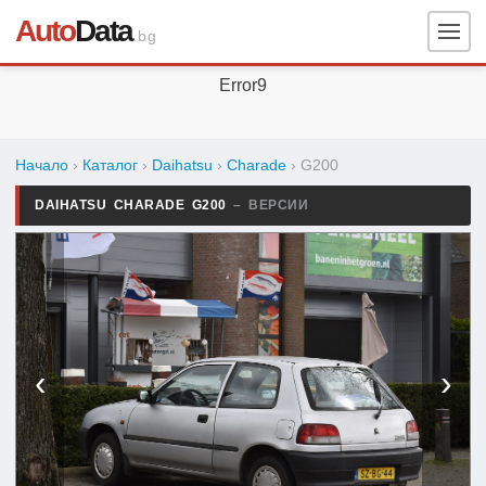
Auto
Data
.bg
Error9
Начало
›
Каталог
›
Daihatsu
›
Charade
›
G200
DAIHATSU CHARADE G200
– ВЕРСИИ
‹
›