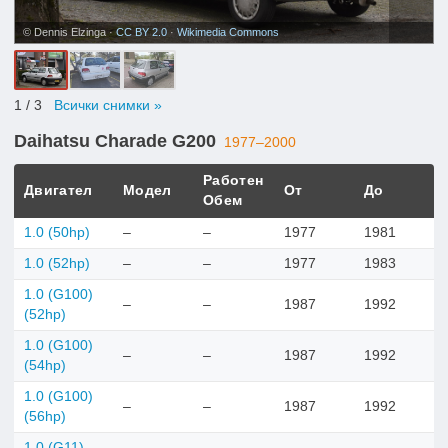
© Dennis Elzinga ·
CC BY 2.0
·
Wikimedia Commons
1
/ 3
Всички снимки »
Daihatsu Charade G200
1977–2000
Работен
Двигател
Модел
От
До
Обем
1.0 (50hp)
–
–
1977
1981
1.0 (52hp)
–
–
1977
1983
1.0 (G100)
–
–
1987
1992
(52hp)
1.0 (G100)
–
–
1987
1992
(54hp)
1.0 (G100)
–
–
1987
1992
(56hp)
1.0 (G11)