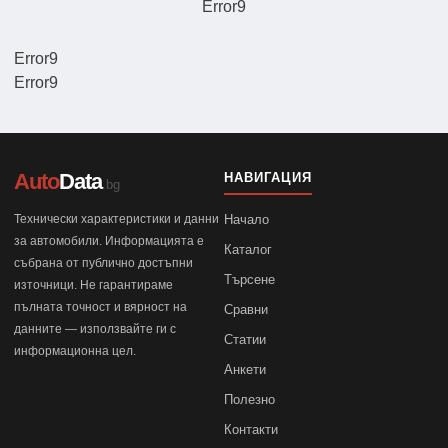
Error9
Error9
Error9
Auto
Data
НАВИГАЦИЯ
.bg
Технически характеристики и данни
Начало
за автомобили. Информацията е
Каталог
събрана от публично достъпни
Търсене
източници. Не гарантираме
пълната точност и вярност на
Сравни
данните — използвайте ги с
Статии
информационна цел.
Анкети
Полезно
Контакти