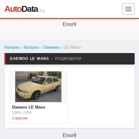
Auto
Data
.bg
Error9
Начало
›
Каталог
›
Daewoo
›
LE Mans
DAEWOO LE MANS
– ПОДМОДЕЛИ
Daewoo LE Mans
1986–1994
2 версии
Error9