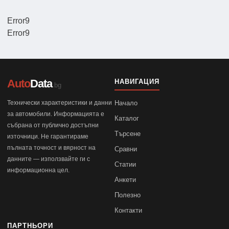
Error9
Error9
Auto
Data
НАВИГАЦИЯ
.bg
Технически характеристики и данни
Начало
за автомобили. Информацията е
Каталог
събрана от публично достъпни
Търсене
източници. Не гарантираме
пълната точност и вярност на
Сравни
данните — използвайте ги с
Статии
информационна цел.
Анкети
Полезно
Контакти
ПАРТНЬОРИ