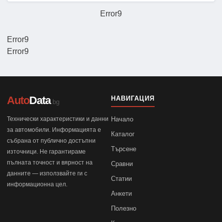
Error9
Error9
Error9
Auto
Data
НАВИГАЦИЯ
.bg
Технически характеристики и данни
Начало
за автомобили. Информацията е
Каталог
събрана от публично достъпни
Търсене
източници. Не гарантираме
пълната точност и вярност на
Сравни
данните — използвайте ги с
Статии
информационна цел.
Анкети
Полезно