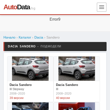
Auto
Data
.bg
Error9
Начало
›
Каталог
›
Dacia
›
Sandero
DACIA SANDERO
– ПОДМОДЕЛИ
Dacia Sandero
Dacia Sandero
III Stepway
III
2008–2020
2008–2020
39 версии
40 версии