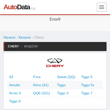
Auto
Data
.bg
Error9
Начало
›
Каталог
›
Chery
CHERY
– МОДЕЛИ
A3
Fora
Sweet (QQ)
Tiggo 5
Amulet
Kimo (A1)
Tiggo
Tiggo 5x
Arrizo 5
QQ6 (S21)
Tiggo 3
Tiggo 7
Tiggo 8