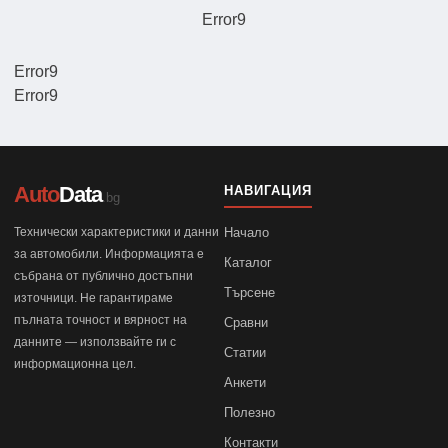
Error9
Error9
Error9
Auto
Data
НАВИГАЦИЯ
.bg
Технически характеристики и данни
Начало
за автомобили. Информацията е
Каталог
събрана от публично достъпни
Търсене
източници. Не гарантираме
пълната точност и вярност на
Сравни
данните — използвайте ги с
Статии
информационна цел.
Анкети
Полезно
Контакти