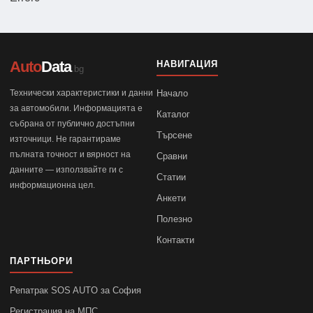
Auto
Data
НАВИГАЦИЯ
.bg
Технически характеристики и данни
Начало
за автомобили. Информацията е
Каталог
събрана от публично достъпни
Търсене
източници. Не гарантираме
пълната точност и вярност на
Сравни
данните — използвайте ги с
Статии
информационна цел.
Анкети
Полезно
Контакти
ПАРТНЬОРИ
Репатрак SOS AUTO за София
Регистрация на МПС