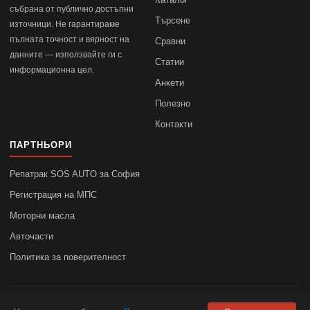
събрана от публично достъпни
Търсене
източници. Не гарантираме
пълната точност и вярност на
Сравни
данните — използвайте ги с
Статии
информационна цел.
Анкети
Полезно
Контакти
ПАРТНЬОРИ
Репатрак SOS AUTO за София
Регистрация на МПС
Моторни масла
Авточасти
Политика за поверителност
© 2010–2026
autodata.bg
—
Поверителност