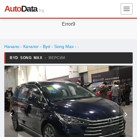
Auto
Data
.bg
Error9
Начало
›
Каталог
›
Byd
›
Song Max
›
-
BYD SONG MAX
– ВЕРСИИ
‹
›