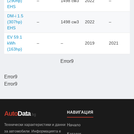
(290hp)
–
1498 см3
2022
–
EHS
DM-i 1.5
(307hp)
–
1498 см3
2022
–
EHS
EV 59.1
kWh
–
–
2019
2021
(163hp)
Error9
Error9
Error9
Auto
Data
НАВИГАЦИЯ
.bg
Технически характеристики и данни
Начало
за автомобили. Информацията е
Каталог