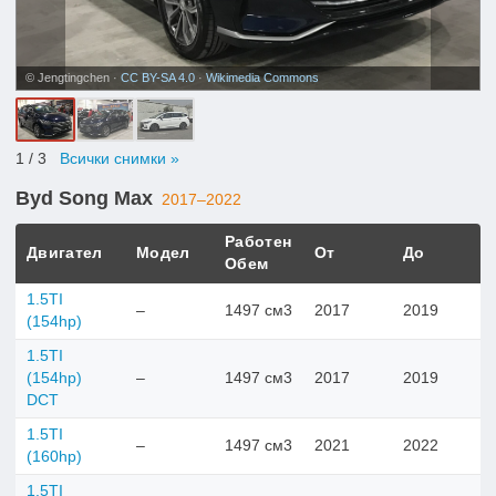
© Jengtingchen ·
CC BY-SA 4.0
·
Wikimedia Commons
1
/ 3
Всички снимки »
Byd Song Max
2017–2022
Работен
Двигател
Модел
От
До
Обем
1.5TI
–
1497 см3
2017
2019
(154hp)
1.5TI
(154hp)
–
1497 см3
2017
2019
DCT
1.5TI
–
1497 см3
2021
2022
(160hp)
1.5TI