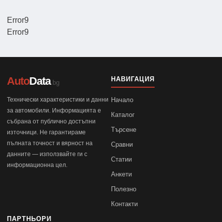
Error9
Error9
Auto
Data
НАВИГАЦИЯ
.bg
Технически характеристики и данни
Начало
за автомобили. Информацията е
Каталог
събрана от публично достъпни
Търсене
източници. Не гарантираме
пълната точност и вярност на
Сравни
данните — използвайте ги с
Статии
информационна цел.
Анкети
Полезно
Контакти
ПАРТНЬОРИ